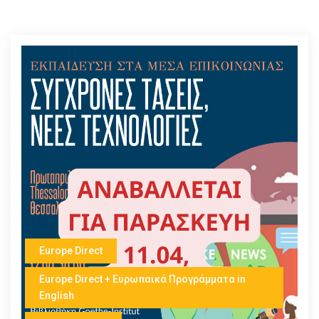
Europe Direct
Europe Direct + Ευρωπαικά Προγράμματα in
English