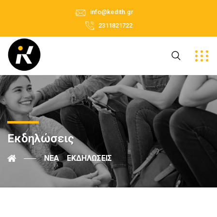
info@kedith.gr
2311821722
Εκδηλώσεις
ΝΈΑ
ΕΚΔΗΛΏΣΕΙΣ