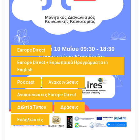
Europe Direct
Europe Direct + Ευρωπαικά Προγράμματα in
English
Podcast
Ανακοινώσεις
Ανακοινώσεις Europe Direct
Δελτία Τύπου
Δράσεις
Εκδηλώσεις