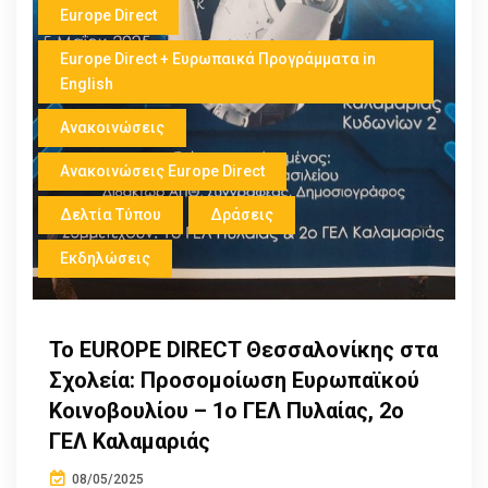
Europe Direct
Europe Direct + Ευρωπαικά Προγράμματα in
English
Ανακοινώσεις
Ανακοινώσεις Europe Direct
Δελτία Τύπου
Δράσεις
Εκδηλώσεις
Το EUROPE DIRECT Θεσσαλονίκης στα
Σχολεία: Προσομοίωση Ευρωπαϊκού
Κοινοβουλίου – 1ο ΓΕΛ Πυλαίας, 2ο
ΓΕΛ Καλαμαριάς
08/05/2025