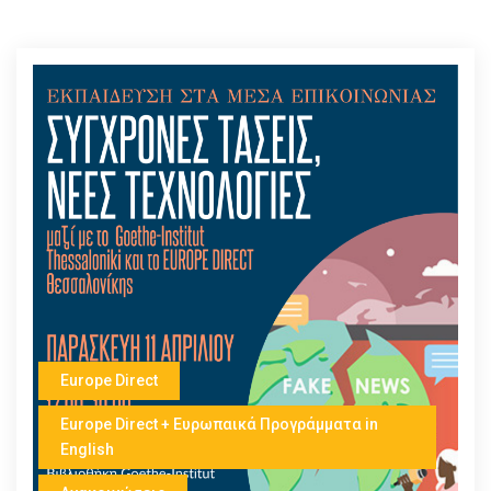
Europe Direct
Europe Direct + Ευρωπαικά Προγράμματα in
English