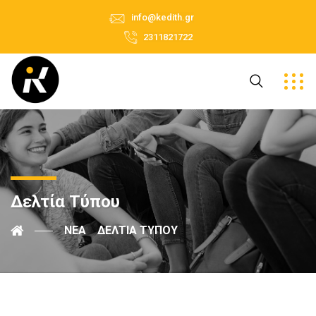
info@kedith.gr
2311821722
Δελτία Τύπου
ΝΈΑ
ΔΕΛΤΊΑ ΤΎΠΟΥ