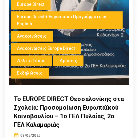
Europe Direct
Europe Direct + Ευρωπαικά Προγράμματα in
English
Ανακοινώσεις
Ανακοινώσεις Europe Direct
Δελτία Τύπου
Δράσεις
Εκδηλώσεις
Το EUROPE DIRECT Θεσσαλονίκης στα
Σχολεία: Προσομοίωση Ευρωπαϊκού
Κοινοβουλίου – 1ο ΓΕΛ Πυλαίας, 2ο
ΓΕΛ Καλαμαριάς
08/05/2025