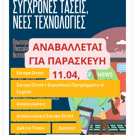
Europe Direct
Europe Direct + Ευρωπαικά Προγράμματα in
English
Ανακοινώσεις
Ανακοινώσεις Europe Direct
Δελτία Τύπου
Δράσεις