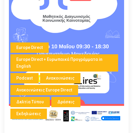
Europe Direct
Europe Direct + Ευρωπαικά Προγράμματα in
English
Podcast
Ανακοινώσεις
Ανακοινώσεις Europe Direct
Δελτία Τύπου
Δράσεις
Εκδηλώσεις