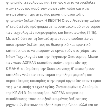
ψηφιακής τεχνολογίας και έχει ως στόχο να συμβάλει
στον εκσυγχρονισµό των υπηρεσιών, αλλά και στην
αντιµετώπιση της ανεργίας µέσω της ανάπτυξης
ψηφιακών δεξιοτήτων. Η
KEDITH Cisco Academy
ανήκει
σ’ ένα διεθνές πρόγραµµα µε προσανατολισµό στον τοµέα
των τεχνολογιών πληροφορίας και Επικοινωνίας (ΤΠΕ).
Με αυτό δίνεται τη δυνατότητα στους σπουδαστές να
αποκτήσουν δεξιότητες σε θεωρητικό και πρακτικό
επίπεδο, ώστε να µπορούν να εργαστούν στο χώρο των
Νέων Τεχνολογιών και της Ψηφιακής Οικονοµίας. Μέσω
των νέων ΔΩΡΕΑΝ εκπαιδευτικών υπηρεσιών της
Κ.Ε.ΔΗ.Θ. οι δηµότες της Θεσσαλονίκης θ’ αποκτήσουν
επιπλέον γνώσεις στον τομέα της πληροφορικής και
περισσότερες ευκαιρίες στην αγορά εργασίας στον
τοµέα
της ψηφιακής τεχνολογίας.
Συγκεκριμένα η Ακαδημία
της Κ.Ε.ΔΗ.Θ. θα προσφέρει ΔΩΡΕΑΝ υπηρεσίες
εκπαίδευσης τόσο σε εξειδικευμένες δεξιότητες
µηχανικών δικτύων σε εξοπλισµό της Cisco, αλλά και σε