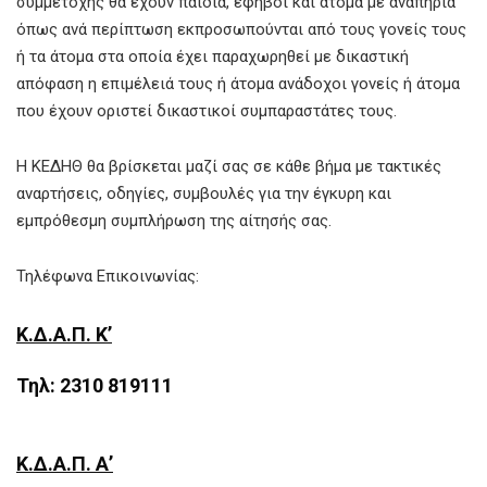
συµµετοχής θα έχουν παιδιά, έφηβοι και άτοµα µε αναπηρία
όπως ανά περίπτωση εκπροσωπούνται από τους γονείς τους
ή τα άτοµα στα οποία έχει παραχωρηθεί µε δικαστική
απόφαση η επιµέλειά τους ή άτοµα ανάδοχοι γονείς ή άτοµα
που έχουν οριστεί δικαστικοί συµπαραστάτες τους.
Η ΚΕΔΗΘ θα βρίσκεται μαζί σας σε κάθε βήμα με τακτικές
αναρτήσεις, οδηγίες, συμβουλές για την έγκυρη και
εμπρόθεσμη συμπλήρωση της αίτησής σας.
Τηλέφωνα Επικοινωνίας:
Κ.Δ.Α.Π. Κ’
Τηλ: 2310 819111
Κ.Δ.Α.Π. Α’