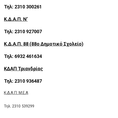
Τηλ: 2310 300261
Κ.Δ.Α.Π. Ν’
Τηλ: 2310 927007
Κ.Δ.Α.Π. 88 (88ο Δημοτικό Σχολείο)
Τηλ: 6932 461634
ΚΔΑΠ Τριανδρίας
Τηλ: 2310 936487
Κ.Δ.Α.Π. Μ.Ε.Α
Τηλ: 2310 539299