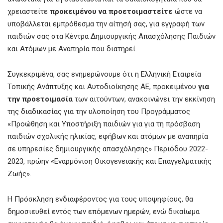
χρειαστείτε
προκειμένου να προετοιμαστείτε
ώστε να
υποβάλλεται εμπρόθεσμα την αίτησή σας, για εγγραφή των
παιδιών σας στα Κέντρα Δημιουργικής Απασχόλησης Παιδιών
και Ατόμων με Αναπηρία που διατηρεί.
Συγκεκριμένα, σας ενημερώνουμε ότι η Ελληνική Εταιρεία
Τοπικής Ανάπτυξης και Αυτοδιοίκησης ΑΕ, προκειµένου
για
την προετοιµασία
των αιτούντων, ανακοινώνει την εκκίνηση
της διαδικασίας για την υλοποίηση του Προγράµµατος
«Προώθηση και Υποστήριξη παιδιών για για τη πρόσβαση
παιδιών σχολικής ηλικίας, εφήβων και ατόµων µε αναπηρία
σε υπηρεσίες δηµιουργικής απασχόλησης» Περιόδου 2022-
2023, πρώην «Εναρµόνιση Οικογενειακής και Επαγγελµατικής
Ζωής».
Η Πρόσκληση ενδιαφέροντος για τους υποψηφίους, θα
δηµοσιευθεί εντός των επόµενων ηµερών, ενώ δικαίωμα