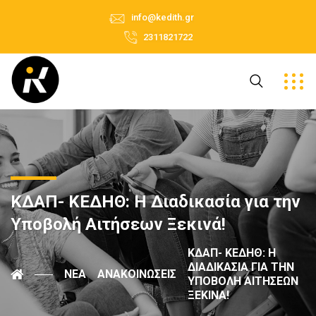
info@kedith.gr
2311821722
ΚΔΑΠ- ΚΕΔΗΘ: Η Διαδικασία για την
Υποβολή Αιτήσεων Ξεκινά!
ΚΔΑΠ- ΚΕΔΗΘ: Η
ΔΙΑΔΙΚΑΣΊΑ ΓΙΑ ΤΗΝ
ΝΈΑ
ΑΝΑΚΟΙΝΏΣΕΙΣ
ΥΠΟΒΟΛΉ ΑΙΤΉΣΕΩΝ
ΞΕΚΙΝΆ!