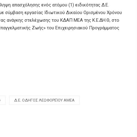
σληψη απασχόλησης ενός ατόμου (1) ειδικότητας Δ.Ε.
σύμβαση εργασίας Ιδιωτικού Δικαίου Ορισμένου Χρόνου
ουσας ανάγκης στελέχωσης του ΚΔΑΠ ΜΕΑ της Κ.Ε.ΔΗ.Θ, στο
 Επαγγελματικής Ζωής» του Επιχειρησιακού Προγράμματος
ύ
Δ.Ε. ΟΔΗΓΟΣ ΛΕΩΦΟΡΕΊΟΥ ΑΜΕΑ