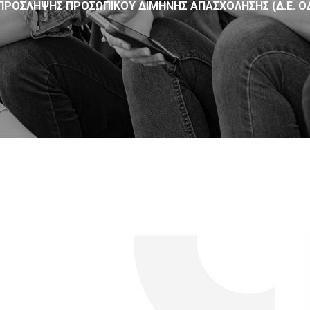
ΠΡΌΣΛΗΨΗΣ ΠΡΟΣΩΠΙΚΟΎ ΔΊΜΗΝΗΣ ΑΠΑΣΧΌΛΗΣΗΣ (Δ.Ε. Ο