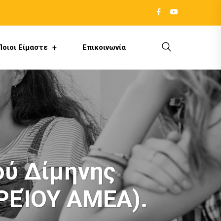
Ποιοι Είμαστε
Επικοινωνία
ύ Δίμηνης
ΡΕΊΟΥ ΑΜΕΑ).