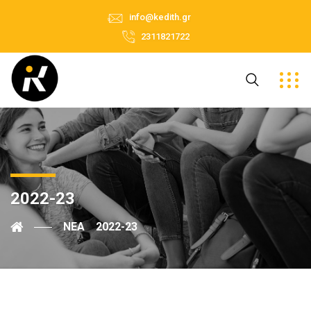
info@kedith.gr
2311821722
2022-23
ΝΈΑ
2022-23