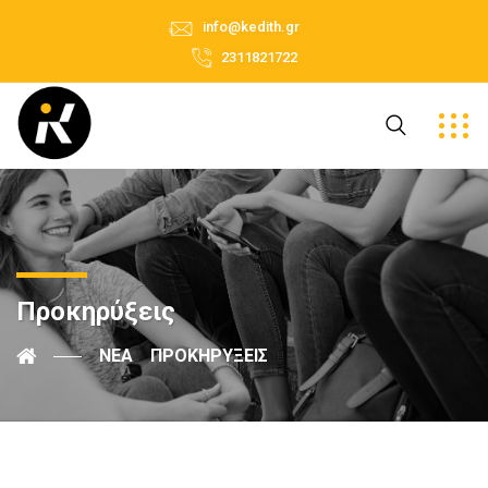
info@kedith.gr
2311821722
Προκηρύξεις
ΝΈΑ
ΠΡΟΚΗΡΎΞΕΙΣ