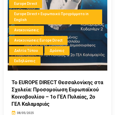
Europe Direct
Europe Direct + Ευρωπαικά Προγράμματα in
English
Ανακοινώσεις
Ανακοινώσεις Europe Direct
Δελτία Τύπου
Δράσεις
Εκδηλώσεις
Το EUROPE DIRECT Θεσσαλονίκης στα
Σχολεία: Προσομοίωση Ευρωπαϊκού
Κοινοβουλίου – 1ο ΓΕΛ Πυλαίας, 2ο
ΓΕΛ Καλαμαριάς
08/05/2025