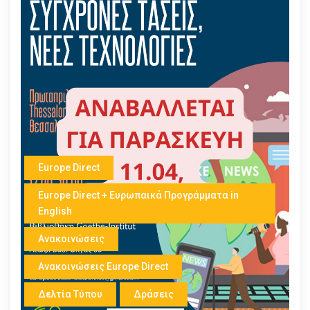
Europe Direct
Europe Direct + Ευρωπαικά Προγράμματα in
English
Ανακοινώσεις
Ανακοινώσεις Europe Direct
Δελτία Τύπου
Δράσεις