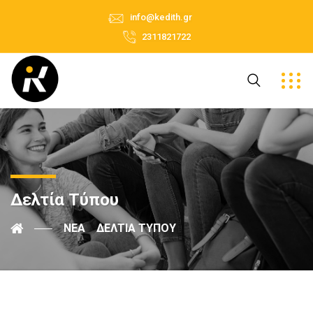
info@kedith.gr
2311821722
Δελτία Τύπου
ΝΈΑ
ΔΕΛΤΊΑ ΤΎΠΟΥ