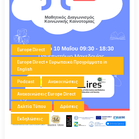
Europe Direct
Europe Direct + Ευρωπαικά Προγράμματα in
English
Podcast
Ανακοινώσεις
Ανακοινώσεις Europe Direct
Δελτία Τύπου
Δράσεις
Εκδηλώσεις