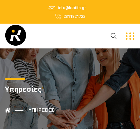
info@kedith.gr
2311821722
Υπηρεσίες
ΥΠΗΡΕΣΊΕΣ