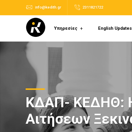
info@kedith.gr
2311821722
Υπηρεσίες
English Updates
ΚΔΑΠ- ΚΕΔΗΘ: Η
Αιτήσεων Ξεκιν