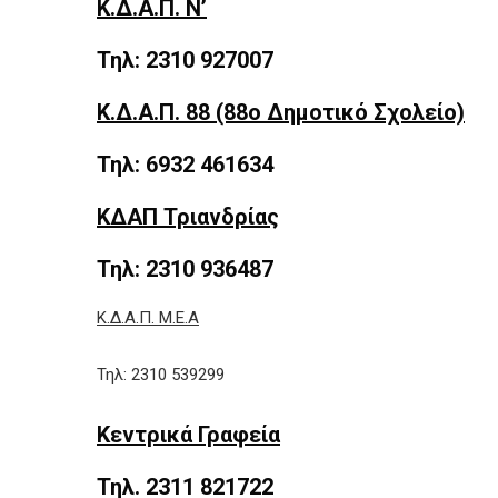
Κ.Δ.Α.Π. Ν’
Τηλ: 2310 927007
Κ.Δ.Α.Π. 88 (88ο Δημοτικό Σχολείο)
Τηλ: 6932 461634
ΚΔΑΠ Τριανδρίας
Τηλ: 2310 936487
Κ.Δ.Α.Π. Μ.Ε.Α
Τηλ: 2310 539299
Κεντρικά Γραφεία
Τηλ. 2311 821722