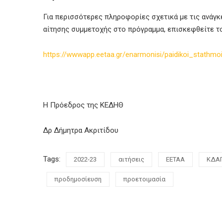
Για περισσότερες πληροφορίες σχετικά με τις ανάγ
αίτησης συμμετοχής στο πρόγραμμα, επισκεφθείτε τ
https://wwwapp.eetaa.gr/enarmonisi/paidikoi_stathm
Η Πρόεδρος της ΚΕΔΗΘ
Δρ Δήμητρα Ακριτίδου
Tags:
2022-23
αιτήσεις
ΕΕΤΑΑ
ΚΔΑ
προδημοσίευση
προετοιμασία