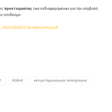
κες
προετοιμασίας
των ενδιαφερόμενων για την υποβολή
ον σύνδεσμο:
oi_2022/20220727prodimosiefsh.pdf
Π
ΚΕΔΗΘ
κέντρα δημιουργικής απασχόλησης