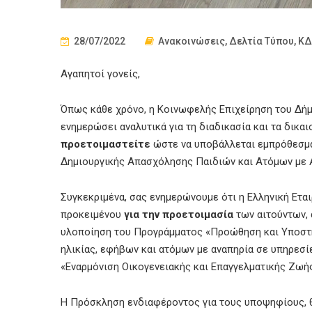
28/07/2022
Ανακοινώσεις
,
Δελτία Τύπου
,
ΚΔ
Αγαπητοί γονείς,
Όπως κάθε χρόνο, η Κοινωφελής Επιχείρηση του Δήμ
ενημερώσει αναλυτικά για τη διαδικασία και τα δικα
προετοιμαστείτε
ώστε να υποβάλλεται εμπρόθεσμα 
Δημιουργικής Απασχόλησης Παιδιών και Ατόμων με Α
Συγκεκριμένα, σας ενημερώνουμε ότι η Ελληνική Ετα
προκειµένου
για την προετοιµασία
των αιτούντων, 
υλοποίηση του Προγράµµατος «Προώθηση και Υποστήρ
ηλικίας, εφήβων και ατόµων µε αναπηρία σε υπηρεσ
«Εναρµόνιση Οικογενειακής και Επαγγελµατικής Ζωής
Η Πρόσκληση ενδιαφέροντος για τους υποψηφίους, 