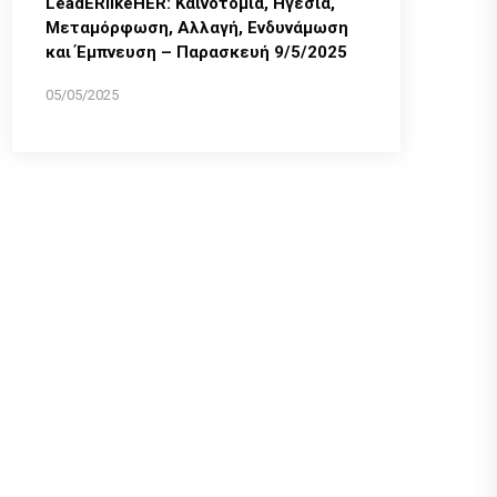
LeadERlikeHER: Καινοτομία, Ηγεσία,
Μεταμόρφωση, Αλλαγή, Ενδυνάμωση
και Έμπνευση – Παρασκευή 9/5/2025
05/05/2025