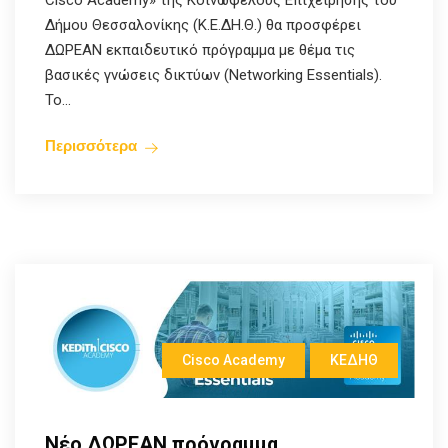
Cisco Academy» της Κοινωφελούς Επιχείρησης του
Δήμου Θεσσαλονίκης (Κ.Ε.ΔΗ.Θ.) θα προσφέρει
ΔΩΡΕΑΝ εκπαιδευτικό πρόγραμμα με θέμα τις
βασικές γνώσεις δικτύων (Networking Essentials).
Το...
Περισσότερα
Cisco Academy
ΚΕΔΗΘ
Nέο ΔΩΡΕΑΝ πρόγραμμα