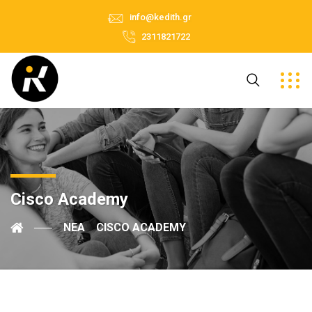
info@kedith.gr
2311821722
Cisco Academy
ΝΈΑ
CISCO ACADEMY