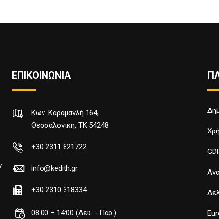
ΕΠΙΚΟΙΝΩΝΙΑ
Π
Δημ
Κων. Καραμανλή 164,
Θεσσαλονίκη, TK 54248
Χρή
+30 2311 821722
GD
ν
info@kedith.gr
Ανα
+30 2310 318334
Δελ
08:00 – 14:00 (Δευ. - Παρ.)
Eur