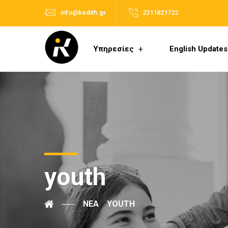
info@kedith.gr
2311821722
Υπηρεσίες
English Updates
youth
ΝΈΑ
YOUTH