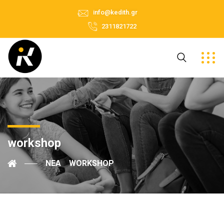
info@kedith.gr
2311821722
workshop
ΝΈΑ
WORKSHOP