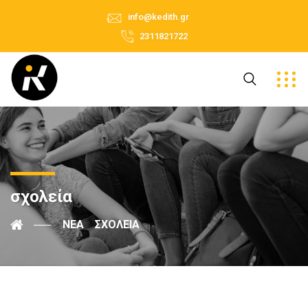
info@kedith.gr
2311821722
σχολεία
ΝΈΑ
ΣΧΟΛΕΊΑ