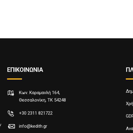
ΕΠΙΚΟΙΝΩΝΙΑ
Π
Δημ
Κων. Καραμανλή 164,
Θεσσαλονίκη, TK 54248
Χρή
+30 2311 821722
GD
ν
info@kedith.gr
Ανα