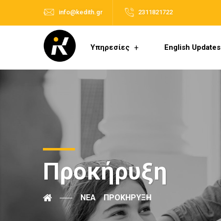
info@kedith.gr
2311821722
Υπηρεσίες
English Updates
Προκήρυξη
ΝΈΑ
ΠΡΟΚΉΡΥΞΗ