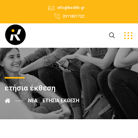
info@kedith.gr
2311821722
ετήσια έκθεση
ΝΈΑ
ΕΤΉΣΙΑ ΈΚΘΕΣΗ