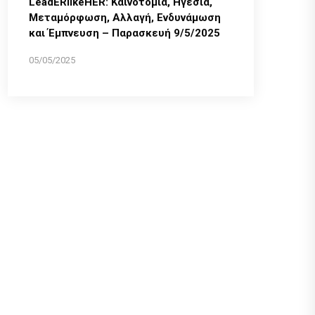
LeadERlikeHER: Καινοτομία, Ηγεσία,
Μεταμόρφωση, Αλλαγή, Ενδυνάμωση
και Έμπνευση – Παρασκευή 9/5/2025
05/05/2025