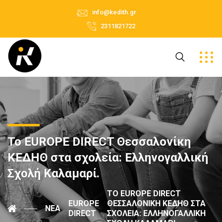
info@kedith.gr
2311821722
Το EUROPE DIRECT Θεσσαλονίκη
ΚΕΔΗΘ στα σχολεία: Ελληνογαλλική
Σχολή Καλαμαρί.
ΤΟ EUROPE DIRECT
EUROPE
ΘΕΣΣΑΛΟΝΊΚΗ ΚΕΔΗΘ ΣΤΑ
ΝΈΑ
DIRECT
ΣΧΟΛΕΊΑ: ΕΛΛΗΝΟΓΑΛΛΙΚΉ