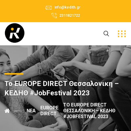
info@kedith.gr
2311821722
Το EUROPE DIRECT Θεσσαλονικη –
ΚΕΔΗΘ #JobFestival 2023
ΤΟ EUROPE DIRECT
EUROPE
ΝΈΑ
ΘΕΣΣΑΛΟΝΙΚΗ – ΚΕΔΗΘ
DIRECT
#JOBFESTIVAL 2023