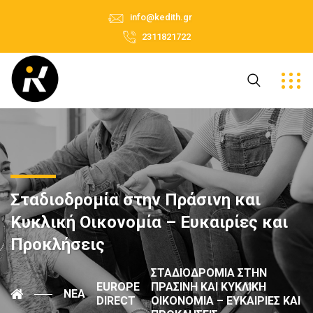
info@kedith.gr
2311821722
Σταδιοδρομία στην Πράσινη και
Κυκλική Οικονομία – Ευκαιρίες και
Προκλήσεις
ΣΤΑΔΙΟΔΡΟΜΊΑ ΣΤΗΝ
EUROPE
ΠΡΆΣΙΝΗ ΚΑΙ ΚΥΚΛΙΚΉ
ΝΈΑ
DIRECT
ΟΙΚΟΝΟΜΊΑ – ΕΥΚΑΙΡΊΕΣ ΚΑΙ