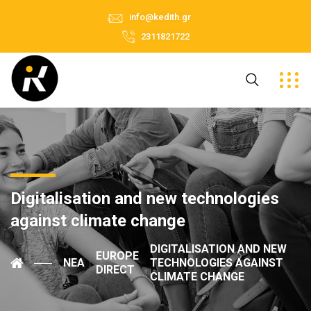
info@kedith.gr
2311821722
Digitalisation and new technologies
against climate change
DIGITALISATION AND NEW
EUROPE
ΝΈΑ
TECHNOLOGIES AGAINST
DIRECT
CLIMATE CHANGE