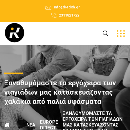
info@kedith.gr
2311821722
Ξαναθυμόμαστε τα εργόχειρα των
γιαγιάδων μας κατασκευάζοντας
χαλάκια από παλιά υφάσματα
ΞΑΝΑΘΥΜΌΜΑΣΤΕ ΤΑ
ΕΡΓΌΧΕΙΡΑ ΤΩΝ ΓΙΑΓΙΆΔΩΝ
EUROPE
ΝΈΑ
ΜΑΣ ΚΑΤΑΣΚΕΥΆΖΟΝΤΑΣ
DIRECT