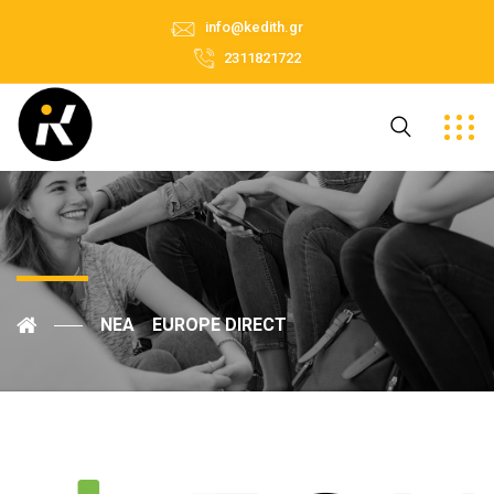
info@kedith.gr
2311821722
ΝΈΑ
EUROPE DIRECT