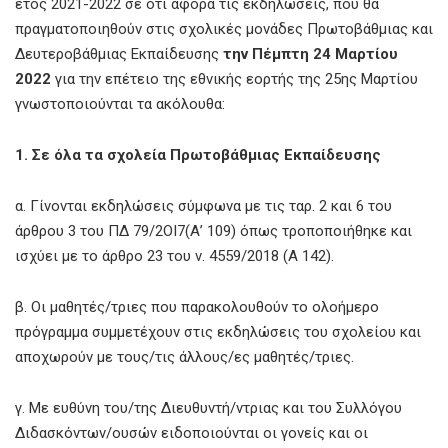
έτος 2021-2022 σε ότι αφορά τις εκδηλώσεις, που θα
πραγματοποιηθούν στις σχολικές μονάδες Πρωτοβάθμιας και
Δευτεροβάθμιας Εκπαίδευσης
την Πέμπτη 24 Μαρτίου
2022
για την επέτειο της εθνικής εορτής της 25ης Μαρτίου
γνωστοποιούνται τα ακόλουθα:
1. Σε όλα τα σχολεία Πρωτοβάθμιας Εκπαίδευσης
α. Γίνονται εκδηλώσεις σύμφωνα με τις ταρ. 2 και 6 του
άρθρου 3 του ΠΔ 79/2ΟΙ7(Α’ 109) όπως τροποποιήθηκε και
ισχύει με το άρθρο 23 του ν. 4559/2018 (Α 142).
β. Οι μαθητές/τριες που παρακολουθούν το ολοήμερο
πρόγραμμα συμμετέχουν στις εκδηλώσεις του σχολείου και
αποχωρούν με τους/τις άλλους/ες μαθητές/τριες.
γ. Με ευθύνη του/της Διευθυντή/ντριας και του Συλλόγου
Διδασκόντων/ουσών ειδοποιούνται οι γονείς και οι