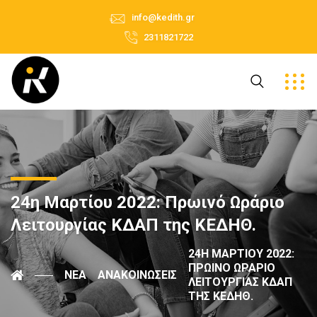
info@kedith.gr
2311821722
24η Μαρτίου 2022: Πρωινό Ωράριο
Λειτουργίας ΚΔΑΠ της ΚΕΔΗΘ.
24Η ΜΑΡΤΊΟΥ 2022:
ΠΡΩΙΝΌ ΩΡΆΡΙΟ
ΝΈΑ
ΑΝΑΚΟΙΝΏΣΕΙΣ
ΛΕΙΤΟΥΡΓΊΑΣ ΚΔΑΠ
ΤΗΣ ΚΕΔΗΘ.