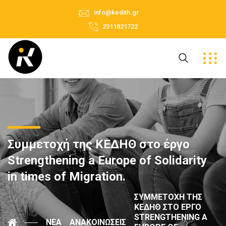
info@kedith.gr
2311821722
Συμμετοχή της ΚΕΔΗΘ στο έργο
Strengthening a Europe of Solidarity
in times of Migration.
ΣΥΜΜΕΤΟΧΉ ΤΗΣ
ΚΕΔΗΘ ΣΤΟ ΈΡΓΟ
STRENGTHENING A
ΝΈΑ
ΑΝΑΚΟΙΝΏΣΕΙΣ