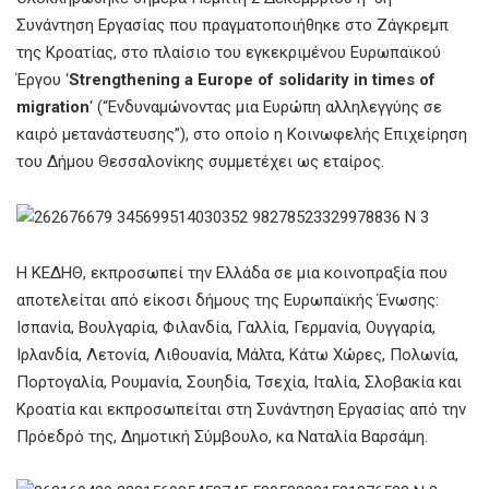
Συνάντηση Εργασίας που πραγματοποιήθηκε στο Ζάγκρεμπ
της Κροατίας, στο πλαίσιο του εγκεκριμένου Ευρωπαϊκού
Έργου ‘
Strengthening a Europe of solidarity in times of
migration
‘ (“Ενδυναμώνοντας μια Ευρώπη αλληλεγγύης σε
καιρό μετανάστευσης”), στο οποίο η Κοινωφελής Επιχείρηση
του Δήμου Θεσσαλονίκης συμμετέχει ως εταίρος.
Η ΚΕΔΗΘ, εκπροσωπεί την Ελλάδα σε μια κοινοπραξία που
αποτελείται από είκοσι δήμους της Ευρωπαϊκής Ένωσης:
Ισπανία, Βουλγαρία, Φιλανδία, Γαλλία, Γερμανία, Ουγγαρία,
Ιρλανδία, Λετονία, Λιθουανία, Μάλτα, Κάτω Χώρες, Πολωνία,
Πορτογαλία, Ρουμανία, Σουηδία, Τσεχία, Ιταλία, Σλοβακία και
Κροατία και εκπροσωπείται στη Συνάντηση Εργασίας από την
Πρόεδρό της, Δημοτική Σύμβουλο, κα Ναταλία Βαρσάμη.