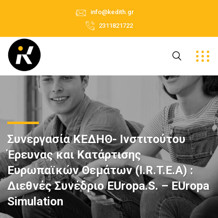
info@kedith.gr
2311821722
Συνεργασία ΚΕΔΗΘ- Ινστιτούτου
Έρευνας και Κατάρτισης
Ευρωπαϊκών Θεμάτων (I.R.T.E.A) :
Διεθνές Συνέδριο EUropa.S. – EUropa
Simulation