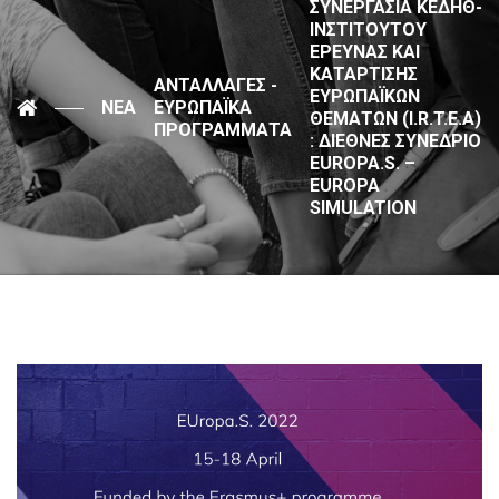
ΣΥΝΕΡΓΑΣΊΑ ΚΕΔΗΘ-
ΙΝΣΤΙΤΟΎΤΟΥ
ΈΡΕΥΝΑΣ ΚΑΙ
ΚΑΤΆΡΤΙΣΗΣ
ΑΝΤΑΛΛΑΓΈΣ -
ΕΥΡΩΠΑΪΚΏΝ
ΝΈΑ
ΕΥΡΩΠΑΪΚΆ
ΘΕΜΆΤΩΝ (I.R.T.E.A)
ΠΡΟΓΡΆΜΜΑΤΑ
: ΔΙΕΘΝΈΣ ΣΥΝΈΔΡΙΟ
EUROPA.S. –
EUROPA
SIMULATION