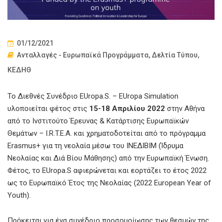
01/12/2021
Ανταλλαγές - Ευρωπαϊκά Προγράμματα
,
Δελτία Τύπου
,
ΚΕΔΗΘ
Το Διεθνές Συνέδριο EUropa.S. – EUropa Simulation
υλοποιείται φέτος στις
15-18 Απριλίου 2022
στην Αθήνα
από το Ινστιτούτο Έρευνας & Κατάρτισης Ευρωπαϊκών
Θεμάτων – I.R.T.E.A. και χρηματοδοτείται από το πρόγραμμα
Erasmus+ για τη νεολαία μέσω του ΙΝΕΔΙΒΙΜ (Ίδρυμα
Νεολαίας και Διά Βίου Μάθησης) από την Ευρωπαϊκή Ένωση.
Φέτος, το EUropa.S αφιερώνεται και εορτάζει το έτος 2022
ως το Ευρωπαϊκό Έτος της Νεολαίας (2022 European Year of
Youth).
Πρόκειται για ένα συνέδριο προσομοίωσης των θεσμών της