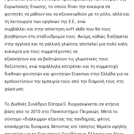
Ευρωπαϊκής Ένωσης, το οποίο δίνει την ευκαιρία σε
φοιτητές να μάθουν και να εξοικειωθούν με το ρόλο, αλλά και
τη λειτουργία των οργάνων της Ε.Ε., ενώ
συμβάλλει και στην απόκτηση soft skills που θα τους
βοηθήσουν στη σταδιοδρομία τους. Ακόμη, καθώς διεξάγεται
στην αγγλική και τη γαλλική γλώσσα, αποτελεί μια πολύ καλή
ευκαιρία για τους συμμετέχοντες να
εξασκήσουν και να βελτιώσουν τις γλωσσικές τους
δεξιότητες, ενώ παράλληλα επιτρέπει και τη συμμετοχή
διεθνών φοιτητών και φοιτητών Erasmus στην Ελλάδα για να
εμπλουτίσουν την εμπειρία τους από την διαμονή τους στη
χώρα μας.
Το Διεθνές Συνέδριο EUropa.S. διοργανώνεται σε ετήσια
βάση από το 2010 στο Πανεπιστήμιο Πειραιώς. Μετά το
σύντομο «διάλειμμα» εξαιτίας της πανδημίας, φέτος
επανέρχεται δυναμικά, θέτοντας επί τάπητος θέματα υψηλής
σημασίας για το Ευρωπαϊκό Οικοδόμημα. Έλληνες και ξένοι