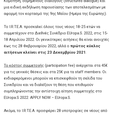
Κομοτηνή, δομημένους διαλόγους (structured dialogue) και
μια ειδική εκδήλωση παρουσίασης των αποτελεσμάτων με
αφορμή τον εορτασμό της 9ης Μαΐου (Ημέρα της Ευρώπης).
Το I.R.T.E.A. προσκαλεί όλους τους νέους 18-25 ετών να
συμμετέχουν στο Διεθνές Συνέδριο EUropa.S. 2022, στις 15-
18 Απριλίου 2022. Οι γενικότερες αιτήσεις θα είναι ανοιχτές
έως τις 28 Φεβρουαρίου 2022, αλλά ο
πρώτος κύκλος
αιτήσεων κλείνει στις 23 Δεκεμβρίου 2021
.
Το κόστος συμμετοχής
(participation fee) ανέρχεται στα 45€
για τις γενικές θέσεις και στα 25€ για τα staff members. Οι
ενδιαφερόμενοι μπορούν να επισκεφθούν τη σελίδα του
Συνεδρίου και να διαλέξουν τη θέση που επιθυμούν
συμπληρώνοντας την αντίστοιχη αίτηση συμμετοχής στο
EUropa.S 2022: APPLY NOW – EUropa.S.
Ακόμα, το I.R.T.E.A. προσφέρει 28 υποτροφίες σε νέους από