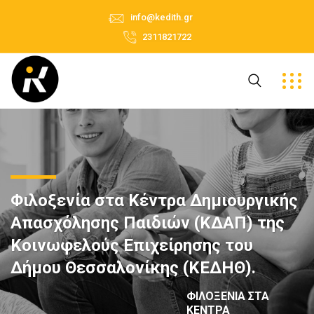
info@kedith.gr
2311821722
Φιλοξενία στα Κέντρα Δημιουργικής
Απασχόλησης Παιδιών (ΚΔΑΠ) της
Κοινωφελούς Επιχείρησης του
Δήμου Θεσσαλονίκης (ΚΕΔΗΘ).
ΦΙΛΟΞΕΝΊΑ ΣΤΑ
ΚΈΝΤΡΑ