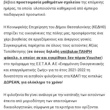
βέβαια
προετοιμασία μαθημάτων σχολείου
της επόμενης
ημέρας, τα οποία υλοποιούνται καθημερινά από έμπειρο
παιδαγωγικό προσωπικό.
Η Κοινωφελής Επιχείρηση του Δήμου Θεσσαλονίκης (ΚΕΔΗΘ)
στηρίζει τις οικογένειες της πόλης μας, προσφέροντας ένα
χέρι βοηθείας σε εργαζόμενους και άνεργους γονείς.
Συγκεκριμένα, παρέχεται σε όλους τους αιτούντες Αξίας
Τοπόθετησης (
σε όσους δηλαδή
υπέβαλαν ΠΛΗΡΗ
φάκελο, ο οποίος αν και εγκρίθηκε δεν πήραν
Voucher
)
στο πρόγραμμα της Ε.Ε.Τ.Α.Α. Α.Ε «Εναρμόνιση Οικογενειακής
και επαγγελματικής ζωής» για το έτος 2021-2022 τη
δυνατότητα να αιτηθούν φιλοξενίας στα ΚΔΑΠ της εντελώς
ΔΩΡΕΑΝ, για ολόκληρο το χρόνο
!
Η φιλοξενία θα γίνει ανάλογα με την κατάταξη των αιτούντων
έπειτα από μοριοδότηση των απαιτούμενων
δικαιολογητικών, σύμφωνα με τα κριτήρια που ορίζονται