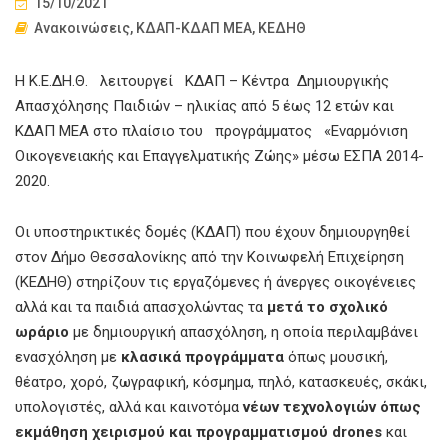
15/10/2021
Ανακοινώσεις
,
ΚΔΑΠ-ΚΔΑΠ ΜΕΑ
,
ΚΕΔΗΘ
Η Κ.Ε.ΔΗ.Θ. λειτουργεί ΚΔΑΠ – Κέντρα Δημιουργικής
Απασχόλησης Παιδιών – ηλικίας από 5 έως 12 ετών και
ΚΔΑΠ ΜΕΑ στο πλαίσιο του προγράμματος «Εναρμόνιση
Οικογενειακής και Επαγγελματικής Ζώης» μέσω ΕΣΠΑ 2014-
2020.
Οι υποστηρικτικές δομές (ΚΔΑΠ) που έχουν δημιουργηθεί
στον Δήμο Θεσσαλονίκης από την Κοινωφελή Επιχείρηση
(ΚΕΔΗΘ) στηρίζουν τις εργαζόμενες ή άνεργες οικογένειες
αλλά και τα παιδιά απασχολώντας τα
μετά το σχολικό
ωράριο
με δημιουργική απασχόληση, η οποία περιλαμβάνει
ενασχόληση με
κλασικά προγράμματα
όπως μουσική,
θέατρο, χορό, ζωγραφική, κόσμημα, πηλό, κατασκευές, σκάκι,
υπολογιστές, αλλά και καινοτόμα
νέων τεχνολογιών όπως
εκμάθηση χειρισμού και προγραμματισμού drones
και