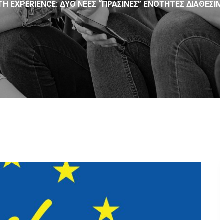
TH EXPERIENCE: ΔΎΟ ΝΕΕΣ “ΠΡΆΣΙΝΕΣ” ΕΝΌΤΗΤΕΣ ΔΙΑΘΈΣΙ