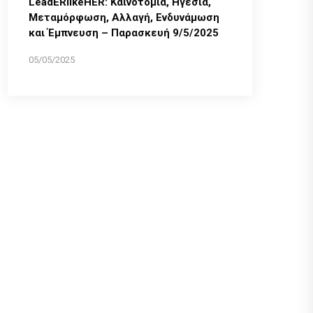
LeadERlikeHER: Καινοτομία, Ηγεσία,
Μεταμόρφωση, Αλλαγή, Ενδυνάμωση
και Έμπνευση – Παρασκευή 9/5/2025
05/05/2025