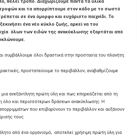
, θέλει τρόπο. Διαχωρίζουμε πάντα τα υλικά
τροφών και τα απορρίπτουμε στον κάδο με το σωστό
έπεται σε ένα όμορφο και ευχάριστο παιχνίδι. Το
 ξεκινήσει ένα νέο κύκλο ζωής, αρκεί να του
υχία όλων των ειδών της ανακύκλωσης εξαρτάται από
κυκλώνουμε.
και συμβάλλουμε όλοι δραστικά στην προστασία του πλανήτη.
πρακτικές, προστατεύουμε το περιβάλλον, αναβαθμίζουμε
 μια ανεξάντλητη πρώτη ύλη και πως επηρεάζεται από τη
ση όλο και περισσότερων δράσεων ανακύκλωσης. Η
απορριμμάτων που επιβαρύνουν το περιβάλλον και αυξάνουν
ίρισής τους.
βλητο από ένα οργανισμό, αποτελεί χρήσιμη πρώτη ύλη για