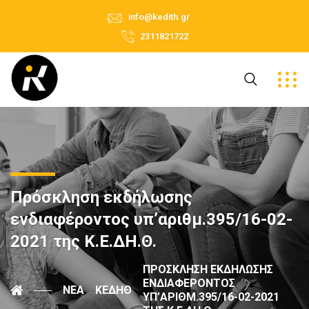
info@kedith.gr
2311821722
Πρόσκληση εκδήλωσης
ενδιαφέροντος υπ’αριθμ.395/16-02-
2021 της Κ.Ε.ΔΗ.Θ.
ΠΡΌΣΚΛΗΣΗ ΕΚΔΉΛΩΣΗΣ
ΕΝΔΙΑΦΈΡΟΝΤΟΣ
ΝΈΑ
ΚΕΔΗΘ
ΥΠ’ΑΡΙΘΜ.395/16-02-2021