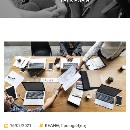
ΤΗΣ Κ.Ε.ΔΗ.Θ.
16/02/2021
ΚΕΔΗΘ
,
Προκηρύξεις