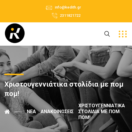
info@kedith.gr
2311821722
Χριστουγεννιάτικα στολίδια με πομ
πομ!
ΧΡΙΣΤΟΥΓΕΝΝΙΆΤΙΚΑ
ΝΈΑ
ΑΝΑΚΟΙΝΏΣΕΙΣ
ΣΤΟΛΊΔΙΑ ΜΕ ΠΟΜ
ΠΟΜ!