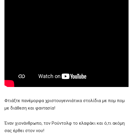
Φτιάξτε πανέμορφα χριστουγεννιάτικα στολίδια με πομ πομ
με διάθεση και φαντασία!
Έναν χιονάνθρωπο, τον Ρούντολφ το ελαφάκι και ό,τι ακόμη
σας έρθει στον νου!