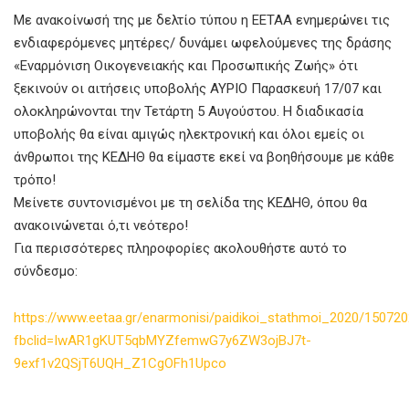
Με ανακοίνωσή της με δελτίο τύπου η ΕΕΤΑΑ ενημερώνει τις
ενδιαφερόμενες μητέρες/ δυνάμει ωφελούμενες της δράσης
«Εναρμόνιση Οικογενειακής και Προσωπικής Ζωής» ότι
ξεκινούν οι αιτήσεις υποβολής ΑΥΡΙΟ Παρασκευή 17/07 και
ολοκληρώνονται την Τετάρτη 5 Αυγούστου. Η διαδικασία
υποβολής θα είναι αμιγώς ηλεκτρονική και όλοι εμείς οι
άνθρωποι της ΚΕΔΗΘ θα είμαστε εκεί να βοηθήσουμε με κάθε
τρόπο!
Μείνετε συντονισμένοι με τη σελίδα της ΚΕΔΗΘ, όπου θα
ανακοινώνεται ό,τι νεότερο!
Για περισσότερες πληροφορίες ακολουθήστε αυτό το
σύνδεσμο:
https://www.eetaa.gr/enarmonisi/paidikoi_stathmoi_2020/15072
fbclid=IwAR1gKUT5qbMYZfemwG7y6ZW3ojBJ7t-
9exf1v2QSjT6UQH_Z1CgOFh1Upco