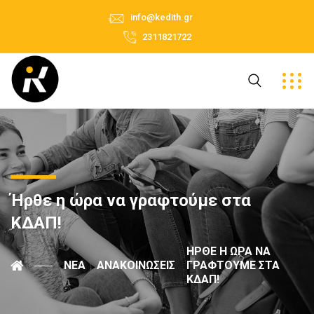
info@kedith.gr
2311821722
Ήρθε η ώρα να γραφτούμε στα
ΚΔΑΠ!
ΉΡΘΕ Η ΏΡΑ ΝΑ
ΝΈΑ
ΑΝΑΚΟΙΝΏΣΕΙΣ
ΓΡΑΦΤΟΎΜΕ ΣΤΑ
ΚΔΑΠ!