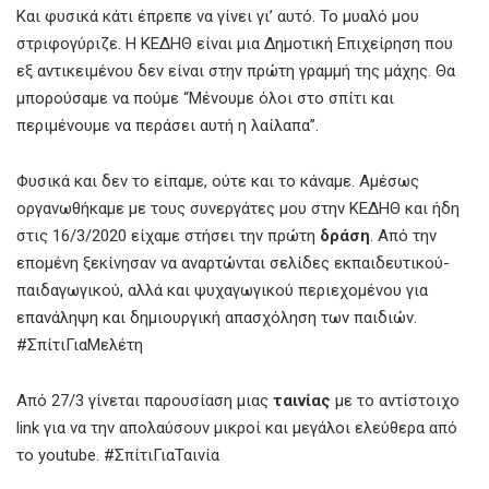
Και φυσικά κάτι έπρεπε να γίνει γι’ αυτό. Το μυαλό μου
στριφογύριζε. Η ΚΕΔΗΘ είναι μια Δημοτική Επιχείρηση που
εξ αντικειμένου δεν είναι στην πρώτη γραμμή της μάχης. Θα
μπορούσαμε να πούμε “Μένουμε όλοι στο σπίτι και
περιμένουμε να περάσει αυτή η λαίλαπα”.
Φυσικά και δεν το είπαμε, ούτε και το κάναμε. Αμέσως
οργανωθήκαμε με τους συνεργάτες μου στην ΚΕΔΗΘ και ήδη
στις 16/3/2020 είχαμε στήσει την πρώτη
δράση
. Από την
επομένη ξεκίνησαν να αναρτώνται σελίδες εκπαιδευτικού-
παιδαγωγικού, αλλά και ψυχαγωγικού περιεχομένου για
επανάληψη και δημιουργική απασχόληση των παιδιών.
#ΣπίτιΓιαΜελέτη
Από 27/3 γίνεται παρουσίαση μιας
ταινίας
με το αντίστοιχο
link για να την απολαύσουν μικροί και μεγάλοι ελεύθερα από
το youtube. #ΣπίτιΓιαΤαινία