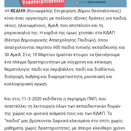
«Η
ΚΕΔΗΘ
(Κοινωφελής Επιχείρηση Δήμου Θεσσαλονίκης)
είναι ένας οργανισμός με πολλούς άξονες δράσεις για παιδιά,
νέους, ηλικιωμένους, ΑμεΑ, που αποτελούν και τη
ραχοκοκαλιά της. Η καρδιά της όμως χτυπάει στα ΚΔΑΠ
(Κέντρα Δημιουργικής Απασχόλησης Παιδιών), όπου
απασχολούνται περίπου 600 παιδιά τυπικής εκπαίδευσης και
50 ΑμεΑ. Στις 10 Μαρτίου ήμασταν έτοιμοι να ξεκινήσουμε
ένα πλέγμα δραστηριοτήτων με σύγχρονη και επίκαιρη
θεματολογία: παιδί και περιβάλλον, παιδί και διαδίκτυο,
διατροφή, bullying και διαφορετικότητα, μουσειακή και
κυκλοφοριακή αγωγή.
Και στις 11-3-2020 εκδίδεται η περίφημη ΠΝΠ, που
αναστέλλει τη λειτουργία όλων των εκπαιδευτικών δομών
της χώρας και φυσικά ανάμεσά τους και των ΚΔΑΠ. Τα
“παιδιά” μας βρίσκονται ξαφνικά κλεισμένα στο σπίτι χωρίς
μαθήματα, χωρίς δραστηριότητες, με άπειρο ελεύθερο χρόνο.