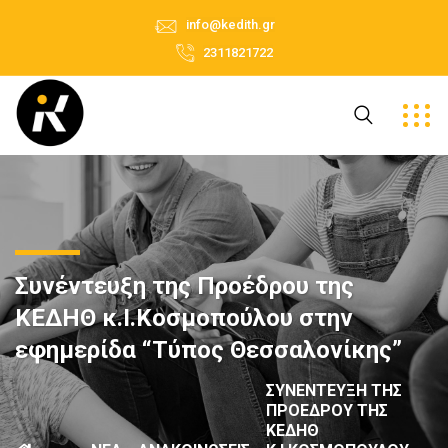
info@kedith.gr
2311821722
Συνέντευξη της Προέδρου της
ΚΕΔΗΘ κ.Ι.Κοσμοπούλου στην
εφημερίδα “Τύπος Θεσσαλονίκης”
ΣΥΝΈΝΤΕΥΞΗ ΤΗΣ
ΠΡΟΈΔΡΟΥ ΤΗΣ
ΚΕΔΗΘ