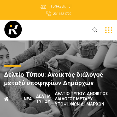
info@kedith.gr
2311821722
Δελτίο Τύπου: Ανοικτός διάλογος
μεταξύ υποψηφίων Δημάρχων
ΔΕΛΤΊΟ ΤΎΠΟΥ: ΑΝΟΙΚΤΌΣ
ΔΕΛΤΊΑ
ΝΈΑ
ΔΙΆΛΟΓΟΣ ΜΕΤΑΞΎ
ΤΎΠΟΥ
ΥΠΟΨΗΦΊΩΝ ΔΗΜΆΡΧΩΝ